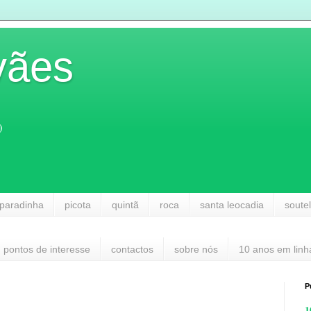
vães
)
paradinha
picota
quintã
roca
santa leocadia
soute
pontos de interesse
contactos
sobre nós
10 anos em linh
P
1