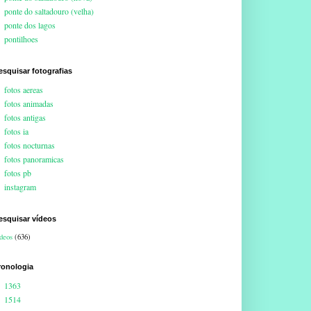
ponte do saltadouro (velha)
ponte dos lagos
pontilhoes
esquisar fotografias
fotos aereas
fotos animadas
fotos antigas
fotos ia
fotos nocturnas
fotos panoramicas
fotos pb
instagram
esquisar vídeos
deos
(636)
ronologia
1363
1514