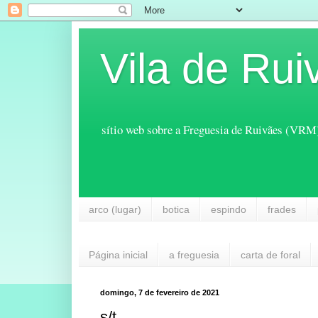
Vila de Rui
sítio web sobre a Freguesia de Ruivães (VRM
arco (lugar)
botica
espindo
frades
Página inicial
a freguesia
carta de foral
domingo, 7 de fevereiro de 2021
s/t