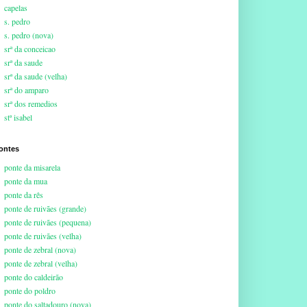
capelas
s. pedro
s. pedro (nova)
srª da conceicao
srª da saude
srª da saude (velha)
srª do amparo
srª dos remedios
stª isabel
ontes
ponte da misarela
ponte da mua
ponte da rês
ponte de ruivães (grande)
ponte de ruivães (pequena)
ponte de ruivães (velha)
ponte de zebral (nova)
ponte de zebral (velha)
ponte do caldeirão
ponte do poldro
ponte do saltadouro (nova)