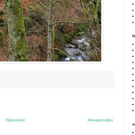
f
Página inicial
Mensagem antiga
c