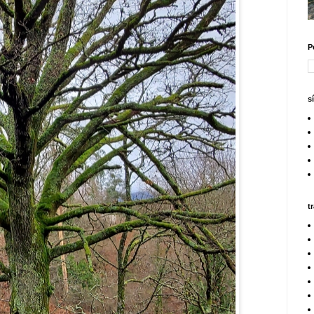
P
s
t