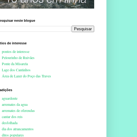
esquisar neste blogue
ítios de interesse
pontos de interesse
Pelourinho de Ruivães
Ponte da Misarela
Lage dos Cantinhos
Área de Lazer do Poço das Traves
radições
aguardente
arremates da agua
arremates de oferendas
cantar dos reis
desfolhada
dia dos atrancamentos
ditos populares