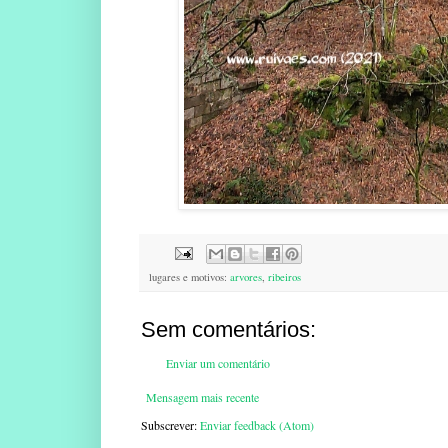
lugares e motivos:
arvores
,
ribeiros
Sem comentários:
Enviar um comentário
Mensagem mais recente
Subscrever:
Enviar feedback (Atom)