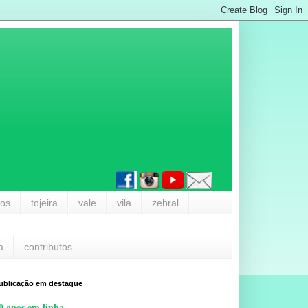
los
tojeira
vale
vila
zebral
a
contributos
ublicação em destaque
0 anos em linha