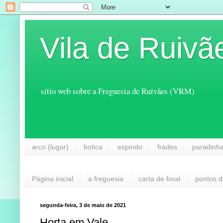
Vila de Ruivã
sítio web sobre a Freguesia de Ruivães (VRM)
arco (lugar)
botica
espindo
frades
paradinh
Página inicial
a freguesia
carta de foral
pontos d
segunda-feira, 3 de maio de 2021
Horta em Vale