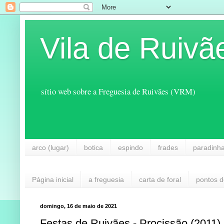
Vila de Ruivã
sítio web sobre a Freguesia de Ruivães (VRM)
arco (lugar)
botica
espindo
frades
paradinh
Página inicial
a freguesia
carta de foral
pontos d
domingo, 16 de maio de 2021
Festas de Ruivães - Procissão (2011)