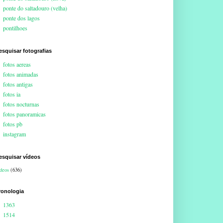
ponte do saltadouro (velha)
ponte dos lagos
pontilhoes
esquisar fotografias
fotos aereas
fotos animadas
fotos antigas
fotos ia
fotos nocturnas
fotos panoramicas
fotos pb
instagram
esquisar vídeos
deos
(636)
ronologia
1363
1514