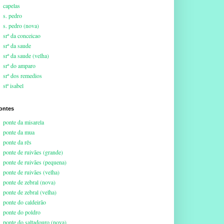
capelas
s. pedro
s. pedro (nova)
srª da conceicao
srª da saude
srª da saude (velha)
srª do amparo
srª dos remedios
stª isabel
ontes
ponte da misarela
ponte da mua
ponte da rês
ponte de ruivães (grande)
ponte de ruivães (pequena)
ponte de ruivães (velha)
ponte de zebral (nova)
ponte de zebral (velha)
ponte do caldeirão
ponte do poldro
ponte do saltadouro (nova)