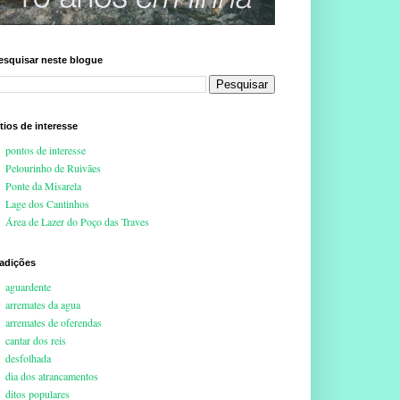
esquisar neste blogue
ítios de interesse
pontos de interesse
Pelourinho de Ruivães
Ponte da Misarela
Lage dos Cantinhos
Área de Lazer do Poço das Traves
radições
aguardente
arremates da agua
arremates de oferendas
cantar dos reis
desfolhada
dia dos atrancamentos
ditos populares