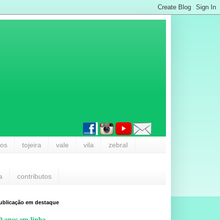
los
tojeira
vale
vila
zebral
a
contributos
ublicação em destaque
0 anos em linha