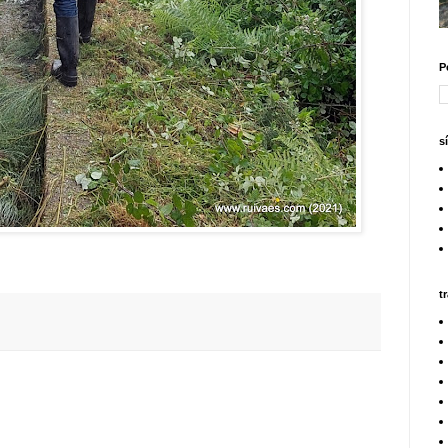
P
s
t