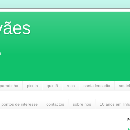
vães
)
paradinha
picota
quintã
roca
santa leocadia
soute
pontos de interesse
contactos
sobre nós
10 anos em linh
P
1