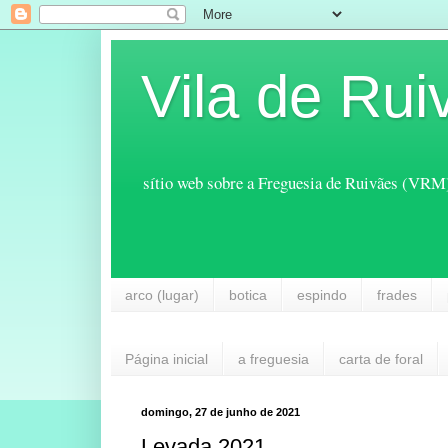
Vila de Rui
sítio web sobre a Freguesia de Ruivães (VRM
arco (lugar)
botica
espindo
frades
Página inicial
a freguesia
carta de foral
domingo, 27 de junho de 2021
Levada 2021