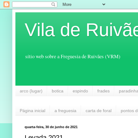
Vila de Ruivã
sítio web sobre a Freguesia de Ruivães (VRM)
arco (lugar)
botica
espindo
frades
paradinh
Página inicial
a freguesia
carta de foral
pontos d
quarta-feira, 30 de junho de 2021
Levada 2021