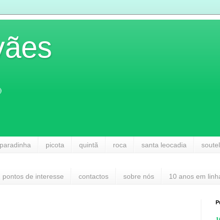
vães
)
paradinha
picota
quintã
roca
santa leocadia
soute
pontos de interesse
contactos
sobre nós
10 anos em linh
P
1