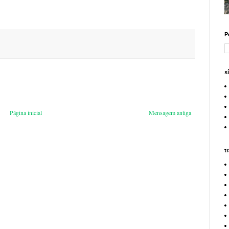
P
s
Página inicial
Mensagem antiga
t