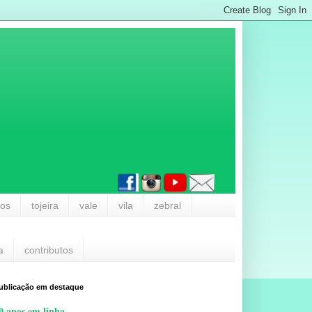
los
tojeira
vale
vila
zebral
a
contributos
ublicação em destaque
0 anos em linha