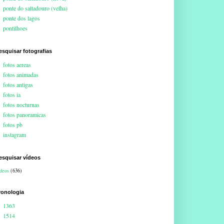
ponte do saltadouro (velha)
ponte dos lagos
pontilhoes
esquisar fotografias
fotos aereas
fotos animadas
fotos antigas
fotos ia
fotos nocturnas
fotos panoramicas
fotos pb
instagram
esquisar vídeos
deos
(636)
ronologia
1363
1514