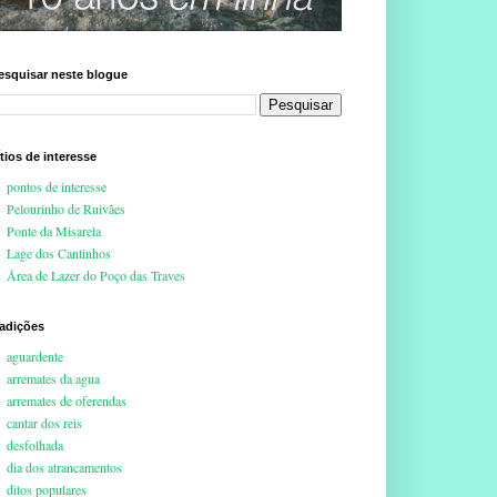
esquisar neste blogue
ítios de interesse
pontos de interesse
Pelourinho de Ruivães
Ponte da Misarela
Lage dos Cantinhos
Área de Lazer do Poço das Traves
radições
aguardente
arremates da agua
arremates de oferendas
cantar dos reis
desfolhada
dia dos atrancamentos
ditos populares