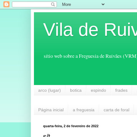
Vila de Rui
sítio web sobre a Freguesia de Ruivães (VRM
arco (lugar)
botica
espindo
frades
Página inicial
a freguesia
carta de foral
quarta-feira, 2 de fevereiro de 2022
s/t