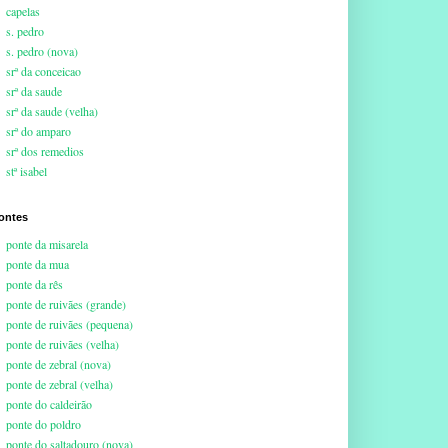
capelas
s. pedro
s. pedro (nova)
srª da conceicao
srª da saude
srª da saude (velha)
srª do amparo
srª dos remedios
stª isabel
ontes
ponte da misarela
ponte da mua
ponte da rês
ponte de ruivães (grande)
ponte de ruivães (pequena)
ponte de ruivães (velha)
ponte de zebral (nova)
ponte de zebral (velha)
ponte do caldeirão
ponte do poldro
ponte do saltadouro (nova)