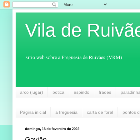
Vila de Ruivã
sítio web sobre a Freguesia de Ruivães (VRM)
arco (lugar)
botica
espindo
frades
paradinh
Página inicial
a freguesia
carta de foral
pontos d
domingo, 13 de fevereiro de 2022
Gavião