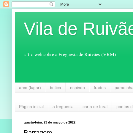
Vila de Ruivã
sítio web sobre a Freguesia de Ruivães (VRM)
arco (lugar)
botica
espindo
frades
paradinh
Página inicial
a freguesia
carta de foral
pontos d
quarta-feira, 23 de março de 2022
Barragem