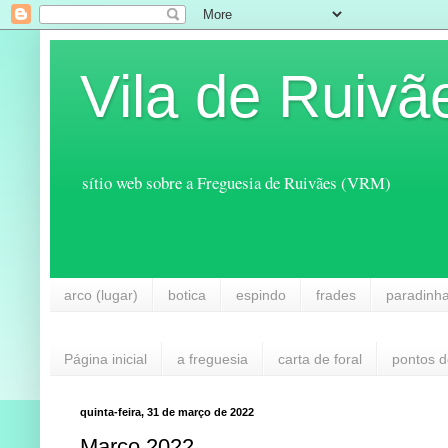
Vila de Ruivã
sítio web sobre a Freguesia de Ruivães (VRM)
arco (lugar)
botica
espindo
frades
paradinh
Página inicial
a freguesia
carta de foral
pontos d
quinta-feira, 31 de março de 2022
Março 2022