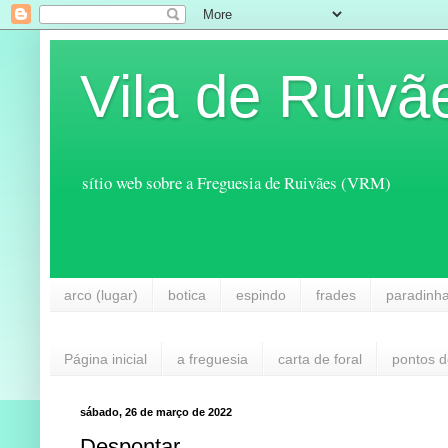
Vila de Ruivã
sítio web sobre a Freguesia de Ruivães (VRM)
arco (lugar)
botica
espindo
frades
paradinh
Página inicial
a freguesia
carta de foral
pontos d
sábado, 26 de março de 2022
Despontar