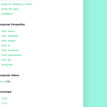
ponte do saltadouro (velha)
ponte dos lagos
pontilhoes
esquisar fotografias
fotos aereas
fotos animadas
fotos antigas
fotos ia
fotos nocturnas
fotos panoramicas
fotos pb
instagram
esquisar vídeos
deos
(636)
ronologia
1363
1514