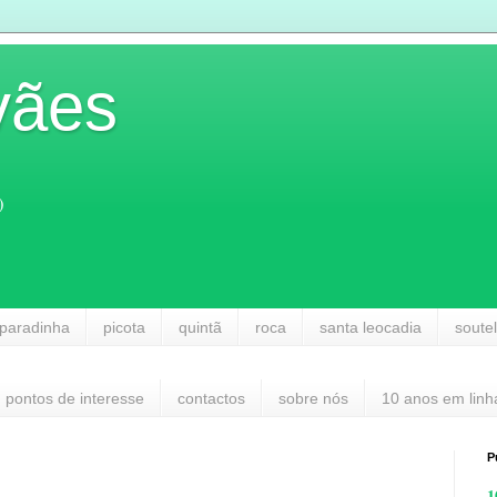
vães
)
paradinha
picota
quintã
roca
santa leocadia
soute
pontos de interesse
contactos
sobre nós
10 anos em linh
P
1