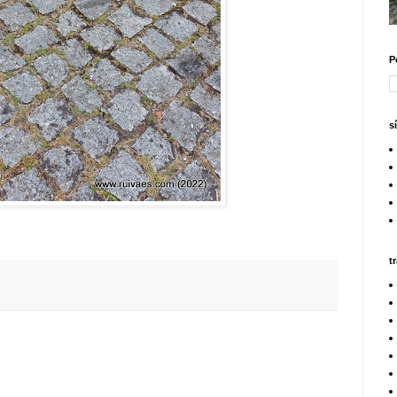
P
s
t