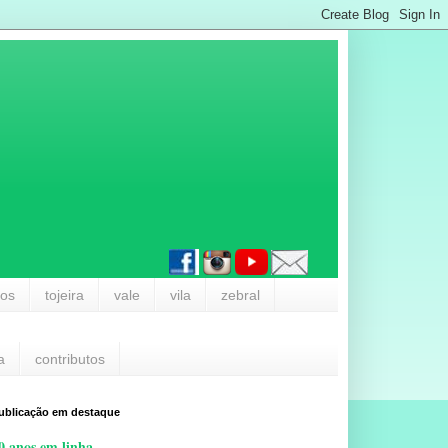
los
tojeira
vale
vila
zebral
a
contributos
ublicação em destaque
0 anos em linha