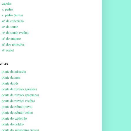
capelas
s. pedro
s. pedro (nova)
srª da conceicao
srª da saude
srª da saude (velha)
srª do amparo
srª dos remedios
stª isabel
ontes
ponte da misarela
ponte da mua
ponte da rês
ponte de ruivães (grande)
ponte de ruivães (pequena)
ponte de ruivães (velha)
ponte de zebral (nova)
ponte de zebral (velha)
ponte do caldeirão
ponte do poldro
ponte do saltadouro (nova)