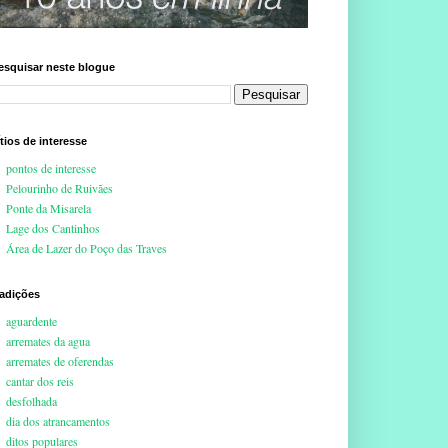
esquisar neste blogue
ítios de interesse
pontos de interesse
Pelourinho de Ruivães
Ponte da Misarela
Lage dos Cantinhos
Área de Lazer do Poço das Traves
radições
aguardente
arremates da agua
arremates de oferendas
cantar dos reis
desfolhada
dia dos atrancamentos
ditos populares