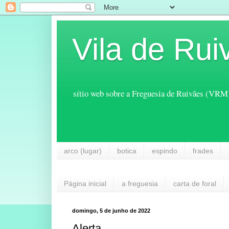
Vila de Rui
sítio web sobre a Freguesia de Ruivães (VRM
arco (lugar)
botica
espindo
frades
Página inicial
a freguesia
carta de foral
domingo, 5 de junho de 2022
Alerta