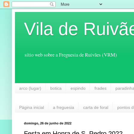
Vila de Ruivã
sítio web sobre a Freguesia de Ruivães (VRM)
arco (lugar)
botica
espindo
frades
paradinh
Página inicial
a freguesia
carta de foral
pontos d
domingo, 26 de junho de 2022
Festa em Honra de S. Pedro 2022