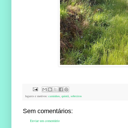
lugares e motivos:
caminhos
,
quintã
,
sobreiros
Sem comentários:
Enviar um comentário