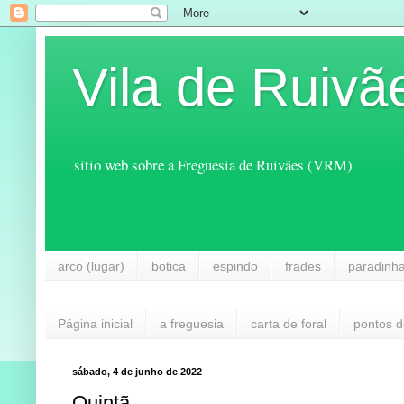
Vila de Ruivã
sítio web sobre a Freguesia de Ruivães (VRM)
arco (lugar)
botica
espindo
frades
paradinh
Página inicial
a freguesia
carta de foral
pontos d
sábado, 4 de junho de 2022
Quintã