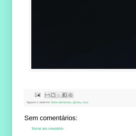
lugares e motivos:
fotos nocturnas
,
picota
,
roca
Sem comentários:
Enviar um comentário