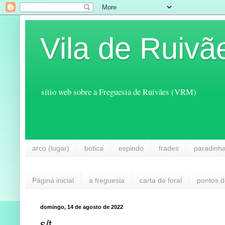
Vila de Ruivã
sítio web sobre a Freguesia de Ruivães (VRM)
arco (lugar)
botica
espindo
frades
paradinh
Página inicial
a freguesia
carta de foral
pontos d
domingo, 14 de agosto de 2022
s/t