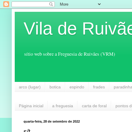
Vila de Ruivã
sítio web sobre a Freguesia de Ruivães (VRM)
arco (lugar)
botica
espindo
frades
paradinh
Página inicial
a freguesia
carta de foral
pontos d
quarta-feira, 28 de setembro de 2022
s/t