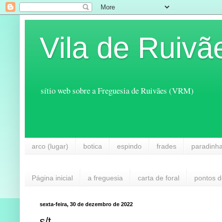
Vila de Ruivã
sítio web sobre a Freguesia de Ruivães (VRM)
arco (lugar)
botica
espindo
frades
paradinh
Página inicial
a freguesia
carta de foral
pontos d
sexta-feira, 30 de dezembro de 2022
s/t