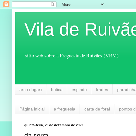
Vila de Ruivã
sítio web sobre a Freguesia de Ruivães (VRM)
arco (lugar)
botica
espindo
frades
paradinh
Página inicial
a freguesia
carta de foral
pontos d
quinta-feira, 29 de dezembro de 2022
da serra ...