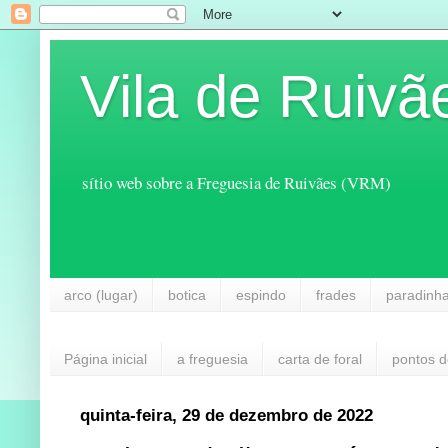
Vila de Ruivã
sítio web sobre a Freguesia de Ruivães (VRM)
arco (lugar)
botica
espindo
frades
paradinh
Página inicial
a freguesia
carta de foral
pontos d
quinta-feira, 29 de dezembro de 2022