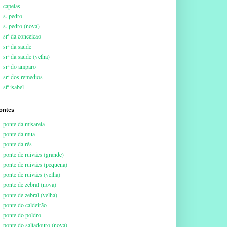
capelas
s. pedro
s. pedro (nova)
srª da conceicao
srª da saude
srª da saude (velha)
srª do amparo
srª dos remedios
stª isabel
ontes
ponte da misarela
ponte da mua
ponte da rês
ponte de ruivães (grande)
ponte de ruivães (pequena)
ponte de ruivães (velha)
ponte de zebral (nova)
ponte de zebral (velha)
ponte do caldeirão
ponte do poldro
ponte do saltadouro (nova)