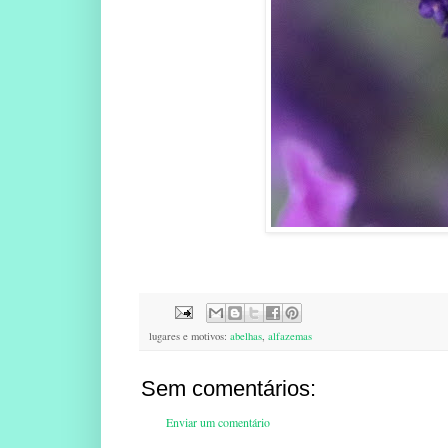
lugares e motivos:
abelhas
,
alfazemas
Sem comentários:
Enviar um comentário