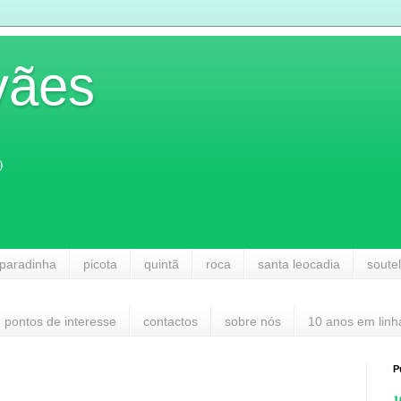
vães
)
paradinha
picota
quintã
roca
santa leocadia
soute
pontos de interesse
contactos
sobre nós
10 anos em linh
P
1