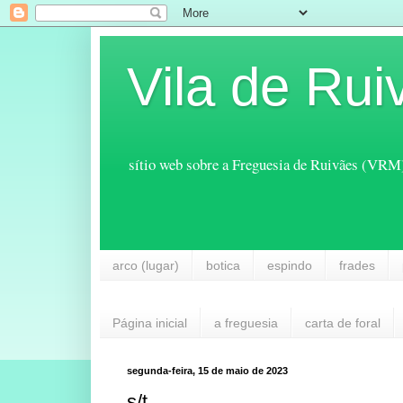
Vila de Rui
sítio web sobre a Freguesia de Ruivães (VRM
arco (lugar)
botica
espindo
frades
Página inicial
a freguesia
carta de foral
segunda-feira, 15 de maio de 2023
s/t