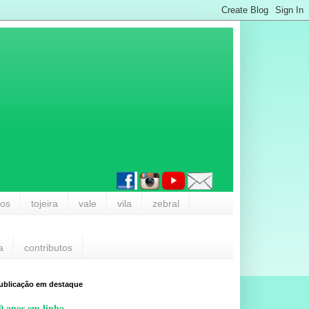
los
tojeira
vale
vila
zebral
a
contributos
ublicação em destaque
0 anos em linha