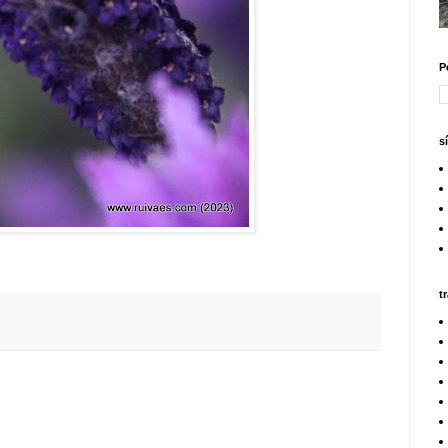
P
s
t