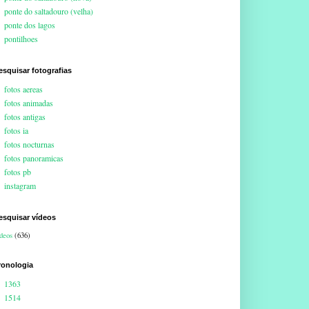
ponte do saltadouro (velha)
ponte dos lagos
pontilhoes
esquisar fotografias
fotos aereas
fotos animadas
fotos antigas
fotos ia
fotos nocturnas
fotos panoramicas
fotos pb
instagram
esquisar vídeos
deos
(636)
ronologia
1363
1514