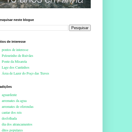
esquisar neste blogue
ítios de interesse
pontos de interesse
Pelourinho de Ruivães
Ponte da Misarela
Lage dos Cantinhos
Área de Lazer do Poço das Traves
radições
aguardente
arremates da agua
arremates de oferendas
cantar dos reis
desfolhada
dia dos atrancamentos
ditos populares