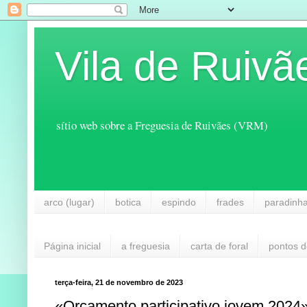
Vila de Ruivã
sítio web sobre a Freguesia de Ruivães (VRM)
arco (lugar)
botica
espindo
frades
paradinh
Página inicial
a freguesia
carta de foral
pontos d
terça-feira, 21 de novembro de 2023
«Orçamento participativo jovem 2024