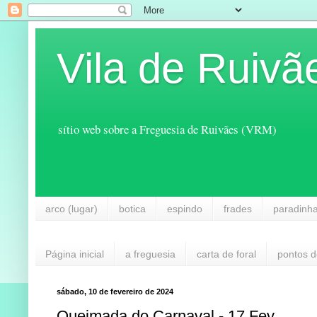
Vila de Ruivã
sítio web sobre a Freguesia de Ruivães (VRM)
arco (lugar)
botica
espindo
frades
paradinh
Página inicial
a freguesia
carta de foral
pontos d
sábado, 10 de fevereiro de 2024
Queimada do Carnaval - 17 Fev