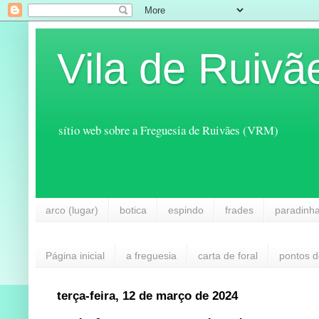
Vila de Ruivã
sítio web sobre a Freguesia de Ruivães (VRM)
arco (lugar)
botica
espindo
frades
paradinh
Página inicial
a freguesia
carta de foral
pontos d
terça-feira, 12 de março de 2024