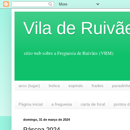
Vila de Ruivã
sítio web sobre a Freguesia de Ruivães (VRM)
arco (lugar)
botica
espindo
frades
paradinh
Página inicial
a freguesia
carta de foral
pontos d
domingo, 31 de março de 2024
Páscoa 2024