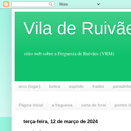
Vila de Ruivã
sítio web sobre a Freguesia de Ruivães (VRM)
arco (lugar)
botica
espindo
frades
paradinh
Página inicial
a freguesia
carta de foral
pontos d
terça-feira, 12 de março de 2024