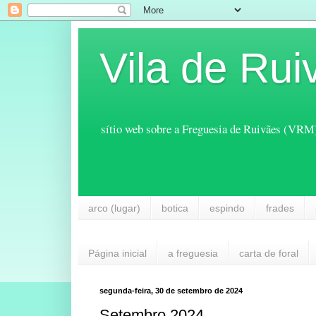
Vila de Rui
sítio web sobre a Freguesia de Ruivães (VRM
arco (lugar)
botica
espindo
frades
Página inicial
a freguesia
carta de foral
segunda-feira, 30 de setembro de 2024
Setembro 2024