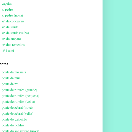
capelas
s. pedro
s. pedro (nova)
srª da conceicao
srª da saude
srª da saude (velha)
srª do amparo
srª dos remedios
stª isabel
ontes
ponte da misarela
ponte da mua
ponte da rês
ponte de ruivães (grande)
ponte de ruivães (pequena)
ponte de ruivães (velha)
ponte de zebral (nova)
ponte de zebral (velha)
ponte do caldeirão
ponte do poldro
ponte do saltadouro (nova)