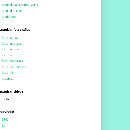
ponte do saltadouro (velha)
ponte dos lagos
pontilhoes
esquisar fotografias
fotos aereas
fotos animadas
fotos antigas
fotos ia
fotos nocturnas
fotos panoramicas
fotos pb
instagram
esquisar vídeos
deos
(637)
ronologia
1363
1514