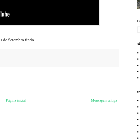
P
ês de Setembro findo.
s
t
Página inicial
Mensagem antiga