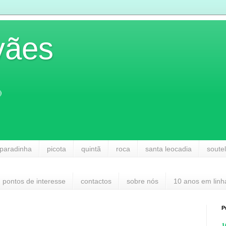
vães
)
paradinha
picota
quintã
roca
santa leocadia
soute
pontos de interesse
contactos
sobre nós
10 anos em linh
P
1