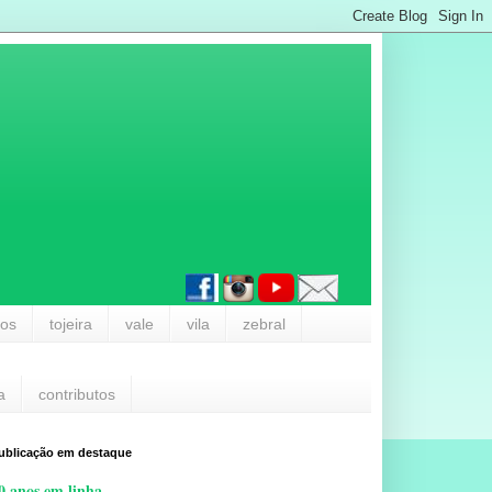
los
tojeira
vale
vila
zebral
a
contributos
ublicação em destaque
0 anos em linha