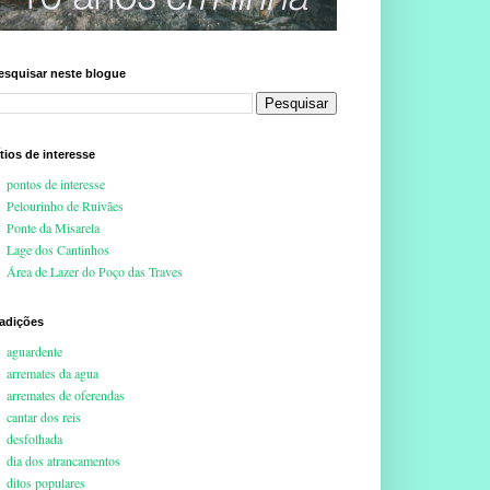
esquisar neste blogue
ítios de interesse
pontos de interesse
Pelourinho de Ruivães
Ponte da Misarela
Lage dos Cantinhos
Área de Lazer do Poço das Traves
radições
aguardente
arremates da agua
arremates de oferendas
cantar dos reis
desfolhada
dia dos atrancamentos
ditos populares