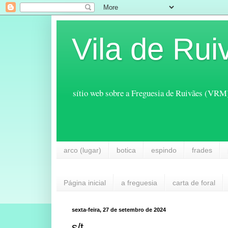
Vila de Rui
sítio web sobre a Freguesia de Ruivães (VRM
arco (lugar)
botica
espindo
frades
Página inicial
a freguesia
carta de foral
sexta-feira, 27 de setembro de 2024
s/t