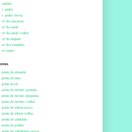
capelas
s. pedro
s. pedro (nova)
srª da conceicao
srª da saude
srª da saude (velha)
srª do amparo
srª dos remedios
stª isabel
ontes
ponte da misarela
ponte da mua
ponte da rês
ponte de ruivães (grande)
ponte de ruivães (pequena)
ponte de ruivães (velha)
ponte de zebral (nova)
ponte de zebral (velha)
ponte do caldeirão
ponte do poldro
ponte do saltadouro (nova)