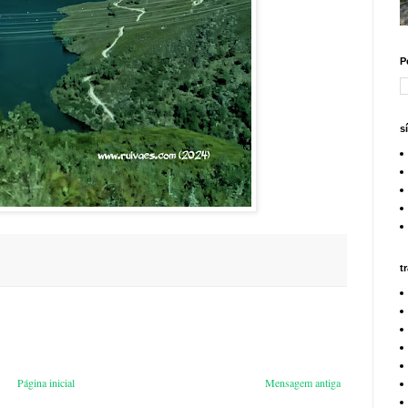
P
s
t
Página inicial
Mensagem antiga