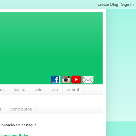
los
tojeira
vale
vila
zebral
a
contributos
ublicação em destaque
0 anos em linha