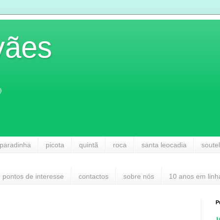
vães
)
paradinha
picota
quintã
roca
santa leocadia
soute
pontos de interesse
contactos
sobre nós
10 anos em linh
P
1