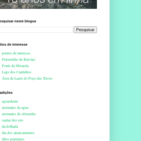
esquisar neste blogue
ítios de interesse
pontos de interesse
Pelourinho de Ruivães
Ponte da Misarela
Lage dos Cantinhos
Área de Lazer do Poço das Traves
radições
aguardente
arremates da agua
arremates de oferendas
cantar dos reis
desfolhada
dia dos atrancamentos
ditos populares