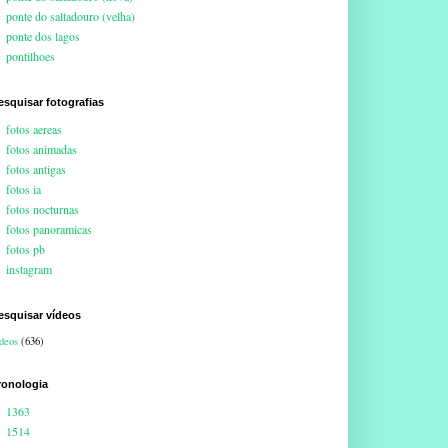
ponte do saltadouro (velha)
ponte dos lagos
pontilhoes
esquisar fotografias
fotos aereas
fotos animadas
fotos antigas
fotos ia
fotos nocturnas
fotos panoramicas
fotos pb
instagram
esquisar vídeos
deos
(636)
ronologia
1363
1514