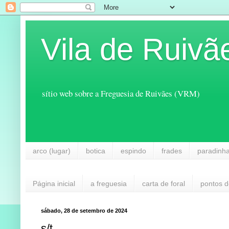
Vila de Ruivã
sítio web sobre a Freguesia de Ruivães (VRM)
arco (lugar)
botica
espindo
frades
paradinh
Página inicial
a freguesia
carta de foral
pontos d
sábado, 28 de setembro de 2024
s/t