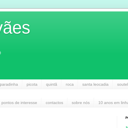
vães
)
paradinha
picota
quintã
roca
santa leocadia
soute
pontos de interesse
contactos
sobre nós
10 anos em linh
P
1