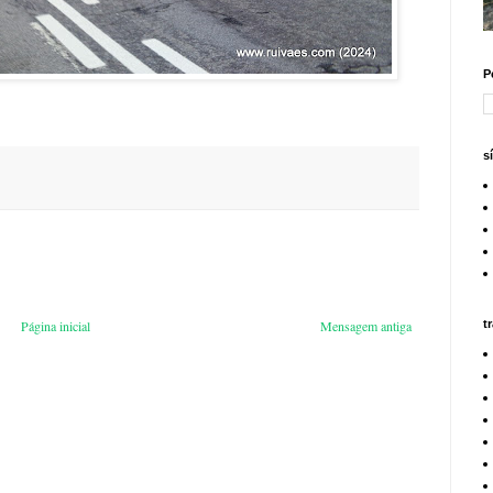
P
s
t
Página inicial
Mensagem antiga