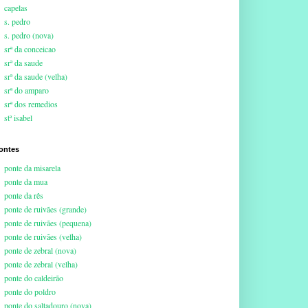
capelas
s. pedro
s. pedro (nova)
srª da conceicao
srª da saude
srª da saude (velha)
srª do amparo
srª dos remedios
stª isabel
ontes
ponte da misarela
ponte da mua
ponte da rês
ponte de ruivães (grande)
ponte de ruivães (pequena)
ponte de ruivães (velha)
ponte de zebral (nova)
ponte de zebral (velha)
ponte do caldeirão
ponte do poldro
ponte do saltadouro (nova)