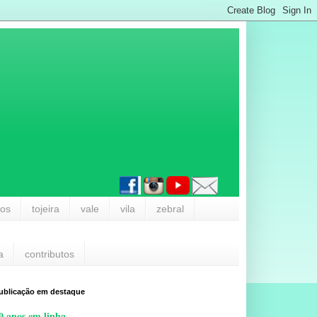
los
tojeira
vale
vila
zebral
a
contributos
ublicação em destaque
0 anos em linha