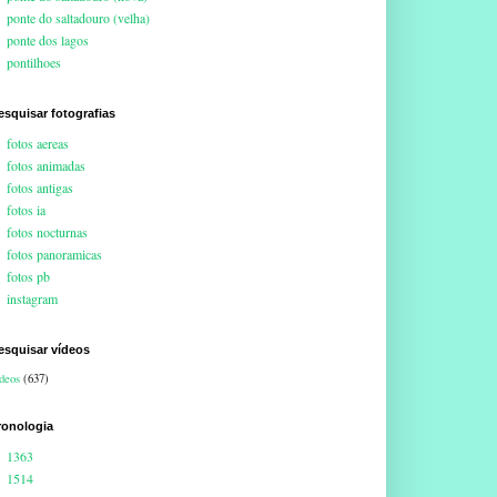
ponte do saltadouro (velha)
ponte dos lagos
pontilhoes
esquisar fotografias
fotos aereas
fotos animadas
fotos antigas
fotos ia
fotos nocturnas
fotos panoramicas
fotos pb
instagram
esquisar vídeos
deos
(637)
ronologia
1363
1514