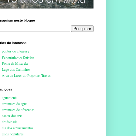
esquisar neste blogue
ítios de interesse
pontos de interesse
Pelourinho de Ruivães
Ponte da Misarela
Lage dos Cantinhos
Área de Lazer do Poço das Traves
radições
aguardente
arremates da agua
arremates de oferendas
cantar dos reis
desfolhada
dia dos atrancamentos
ditos populares