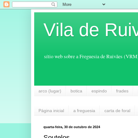
Vila de Rui
sítio web sobre a Freguesia de Ruivães (VRM
arco (lugar)
botica
espindo
frades
Página inicial
a freguesia
carta de foral
quarta-feira, 30 de outubro de 2024
Soutelos