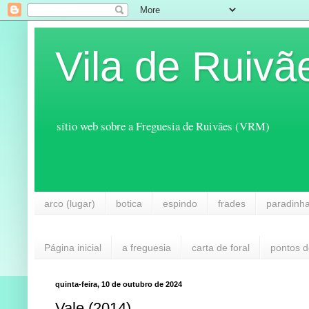
Vila de Ruivã
sítio web sobre a Freguesia de Ruivães (VRM)
arco (lugar)
botica
espindo
frades
paradinh
Página inicial
a freguesia
carta de foral
pontos d
quinta-feira, 10 de outubro de 2024
Vale (2014)