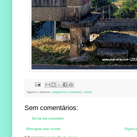
lugares e motivos:
espigueiros (canastros)
,
zebral
Sem comentários:
Enviar um comentário
Mensagem mais recente
Página in