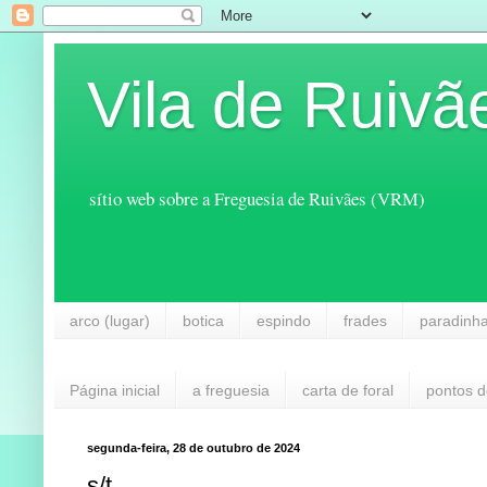
Vila de Ruivã
sítio web sobre a Freguesia de Ruivães (VRM)
arco (lugar)
botica
espindo
frades
paradinh
Página inicial
a freguesia
carta de foral
pontos d
segunda-feira, 28 de outubro de 2024
s/t