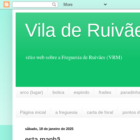
Vila de Ruivã
sítio web sobre a Freguesia de Ruivães (VRM)
arco (lugar)
botica
espindo
frades
paradinh
Página inicial
a freguesia
carta de foral
pontos d
sábado, 18 de janeiro de 2025
esta manhã