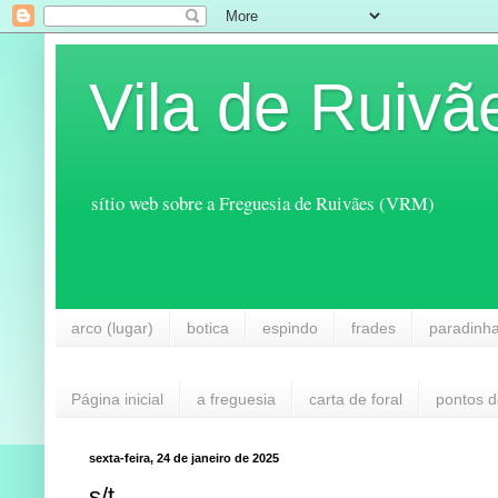
Vila de Ruivã
sítio web sobre a Freguesia de Ruivães (VRM)
arco (lugar)
botica
espindo
frades
paradinh
Página inicial
a freguesia
carta de foral
pontos d
sexta-feira, 24 de janeiro de 2025
s/t