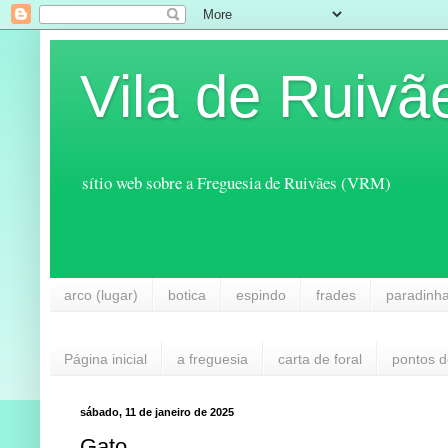
Vila de Ruivã
sítio web sobre a Freguesia de Ruivães (VRM)
arco (lugar)
botica
espindo
frades
paradinh
Página inicial
a freguesia
carta de foral
pontos d
sábado, 11 de janeiro de 2025
Gato