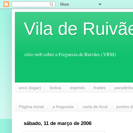
Vila de Ruivã
sítio web sobre a Freguesia de Ruivães (VRM)
arco (lugar)
botica
espindo
frades
paradinh
Página inicial
a freguesia
carta de foral
pontos d
sábado, 11 de março de 2006