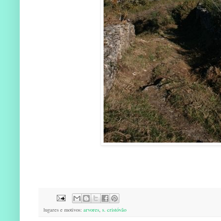
lugares e motivos:
arvores
,
s. cristóvão