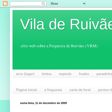
Vila de Ruivã
sítio web sobre a Freguesia de Ruivães (VRM)
arco (lugar)
botica
espindo
frades
paradinh
Página inicial
a freguesia
carta de foral
pontos d
sexta-feira, 11 de dezembro de 2009
...