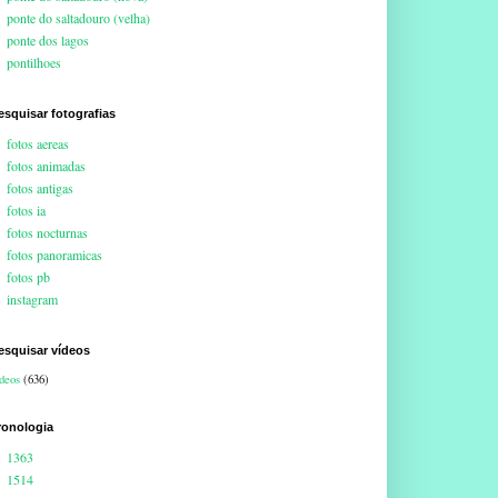
ponte do saltadouro (velha)
ponte dos lagos
pontilhoes
esquisar fotografias
fotos aereas
fotos animadas
fotos antigas
fotos ia
fotos nocturnas
fotos panoramicas
fotos pb
instagram
esquisar vídeos
deos
(636)
ronologia
1363
1514