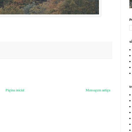
P
s
t
Página inicial
Mensagem antiga