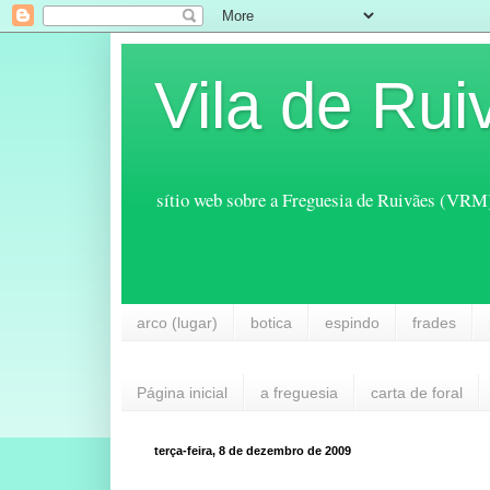
Vila de Rui
sítio web sobre a Freguesia de Ruivães (VRM
arco (lugar)
botica
espindo
frades
Página inicial
a freguesia
carta de foral
terça-feira, 8 de dezembro de 2009
...