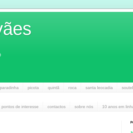
vães
)
paradinha
picota
quintã
roca
santa leocadia
soute
pontos de interesse
contactos
sobre nós
10 anos em linh
P
1