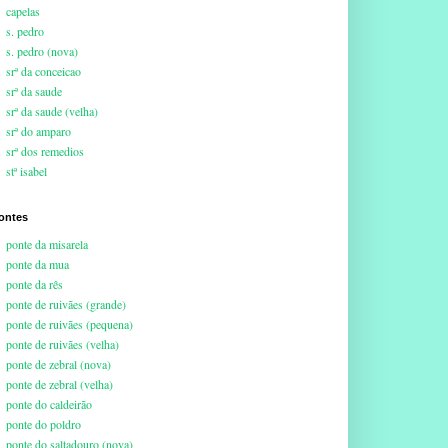
capelas
s. pedro
s. pedro (nova)
srª da conceicao
srª da saude
srª da saude (velha)
srª do amparo
srª dos remedios
stª isabel
ontes
ponte da misarela
ponte da mua
ponte da rês
ponte de ruivães (grande)
ponte de ruivães (pequena)
ponte de ruivães (velha)
ponte de zebral (nova)
ponte de zebral (velha)
ponte do caldeirão
ponte do poldro
ponte do saltadouro (nova)