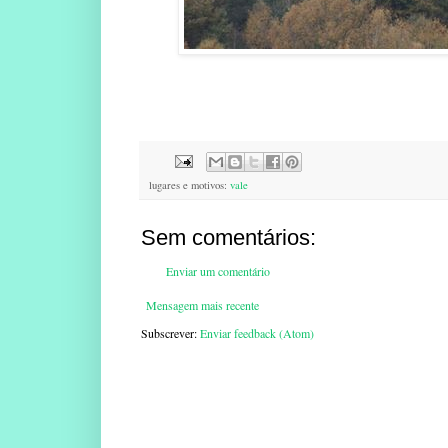
lugares e motivos:
vale
Sem comentários:
Enviar um comentário
Mensagem mais recente
Subscrever:
Enviar feedback (Atom)