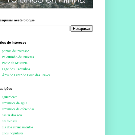
esquisar neste blogue
ítios de interesse
pontos de interesse
Pelourinho de Ruivães
Ponte da Misarela
Lage dos Cantinhos
Área de Lazer do Poço das Traves
radições
aguardente
arremates da agua
arremates de oferendas
cantar dos reis
desfolhada
dia dos atrancamentos
ditos populares