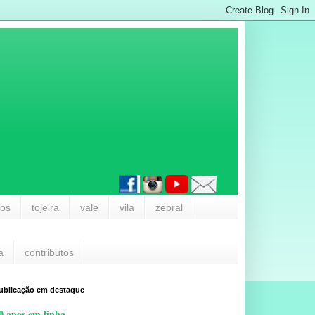
los
tojeira
vale
vila
zebral
a
contributos
ublicação em destaque
0 anos em linha