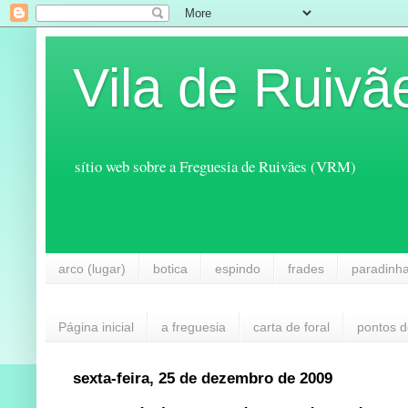
Vila de Ruivã
sítio web sobre a Freguesia de Ruivães (VRM)
arco (lugar)
botica
espindo
frades
paradinh
Página inicial
a freguesia
carta de foral
pontos d
sexta-feira, 25 de dezembro de 2009