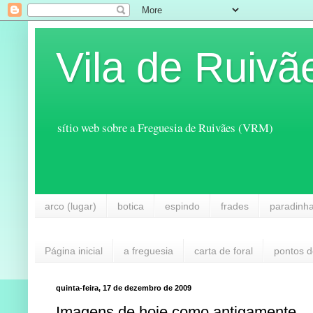
Vila de Ruivã
sítio web sobre a Freguesia de Ruivães (VRM)
arco (lugar)
botica
espindo
frades
paradinh
Página inicial
a freguesia
carta de foral
pontos d
quinta-feira, 17 de dezembro de 2009
Imagens de hoje como antigamente