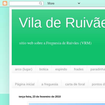
Vila de Ruivã
sítio web sobre a Freguesia de Ruivães (VRM)
arco (lugar)
botica
espindo
frades
paradinh
Página inicial
a freguesia
carta de foral
pontos d
terça-feira, 23 de fevereiro de 2010