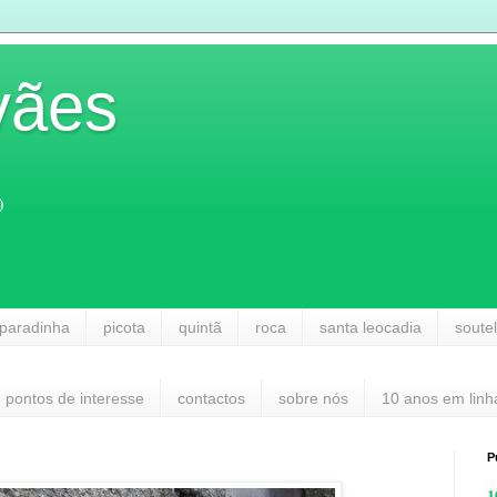
vães
)
paradinha
picota
quintã
roca
santa leocadia
soute
pontos de interesse
contactos
sobre nós
10 anos em linh
P
1