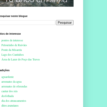
esquisar neste blogue
ítios de interesse
pontos de interesse
Pelourinho de Ruivães
Ponte da Misarela
Lage dos Cantinhos
Área de Lazer do Poço das Traves
radições
aguardente
arremates da agua
arremates de oferendas
cantar dos reis
desfolhada
dia dos atrancamentos
ditos populares