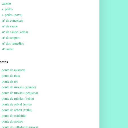
capelas
s. pedro
s. pedro (nova)
srª da conceicao
srª da saude
srª da saude (velha)
srª do amparo
srª dos remedios
stª isabel
ontes
ponte da misarela
ponte da mua
ponte da rês
ponte de ruivães (grande)
ponte de ruivães (pequena)
ponte de ruivães (velha)
ponte de zebral (nova)
ponte de zebral (velha)
ponte do caldeirão
ponte do poldro
ponte do saltadouro (nova)