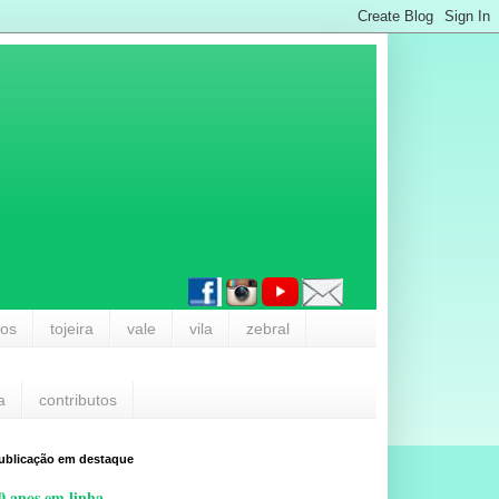
los
tojeira
vale
vila
zebral
a
contributos
ublicação em destaque
0 anos em linha