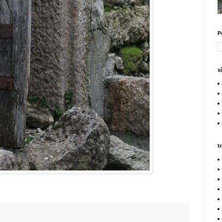
P
s
t