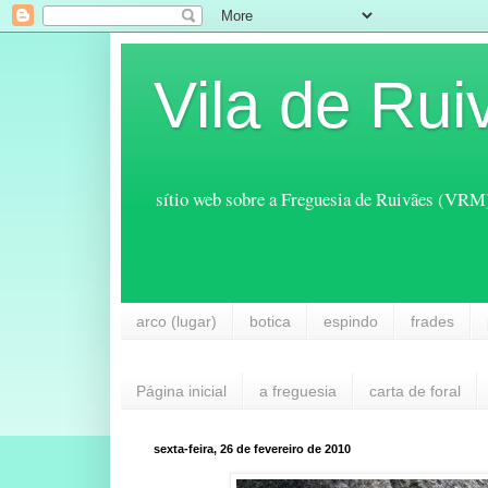
Vila de Rui
sítio web sobre a Freguesia de Ruivães (VRM
arco (lugar)
botica
espindo
frades
Página inicial
a freguesia
carta de foral
sexta-feira, 26 de fevereiro de 2010