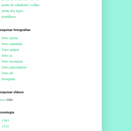
ponte do saltadouro (velha)
ponte dos lagos
pontilhoes
esquisar fotografias
fotos aereas
fotos animadas
fotos antigas
fotos ia
fotos nocturnas
fotos panoramicas
fotos pb
instagram
esquisar vídeos
deos
(636)
ronologia
1363
1514