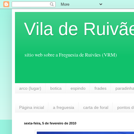
Vila de Ruivã
sítio web sobre a Freguesia de Ruivães (VRM)
arco (lugar)
botica
espindo
frades
paradinh
Página inicial
a freguesia
carta de foral
pontos d
sexta-feira, 5 de fevereiro de 2010