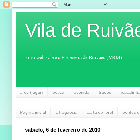
Vila de Ruivã
sítio web sobre a Freguesia de Ruivães (VRM)
arco (lugar)
botica
espindo
frades
paradinh
Página inicial
a freguesia
carta de foral
pontos d
sábado, 6 de fevereiro de 2010