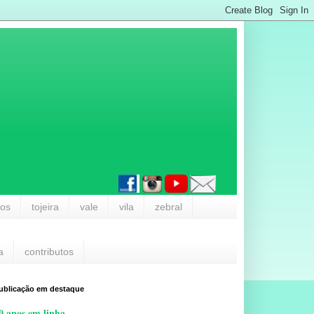
los
tojeira
vale
vila
zebral
a
contributos
ublicação em destaque
0 anos em linha