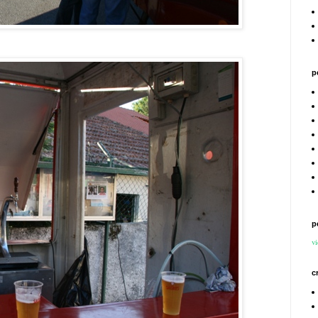
p
p
vi
c