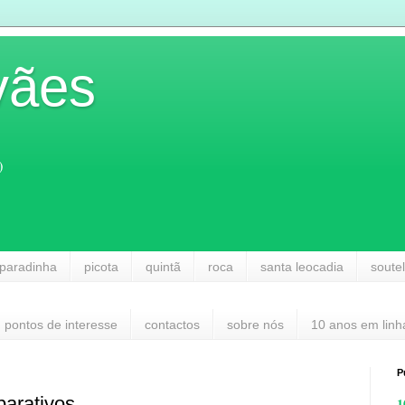
vães
)
paradinha
picota
quintã
roca
santa leocadia
soute
pontos de interesse
contactos
sobre nós
10 anos em linh
P
parativos
1