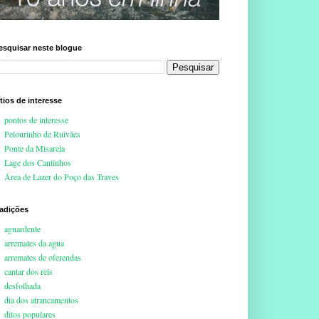
esquisar neste blogue
ítios de interesse
pontos de interesse
Pelourinho de Ruivães
Ponte da Misarela
Lage dos Cantinhos
Área de Lazer do Poço das Traves
radições
aguardente
arremates da agua
arremates de oferendas
cantar dos reis
desfolhada
dia dos atrancamentos
ditos populares