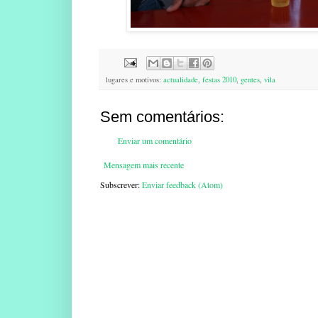
lugares e motivos:
actualidade
,
festas 2010
,
gentes
,
vila
Sem comentários:
Enviar um comentário
Mensagem mais recente
Subscrever:
Enviar feedback (Atom)