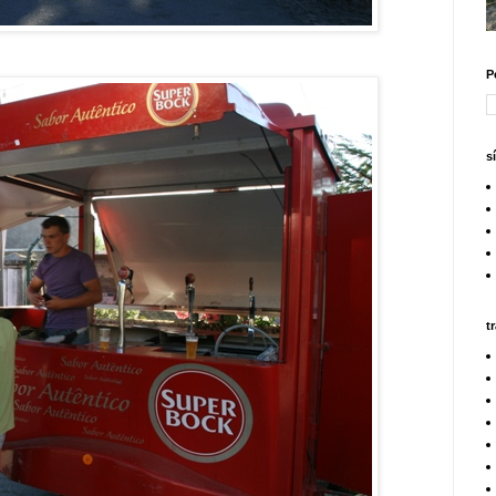
P
s
t