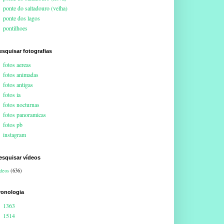
ponte do saltadouro (velha)
ponte dos lagos
pontilhoes
esquisar fotografias
fotos aereas
fotos animadas
fotos antigas
fotos ia
fotos nocturnas
fotos panoramicas
fotos pb
instagram
esquisar vídeos
deos
(636)
ronologia
1363
1514