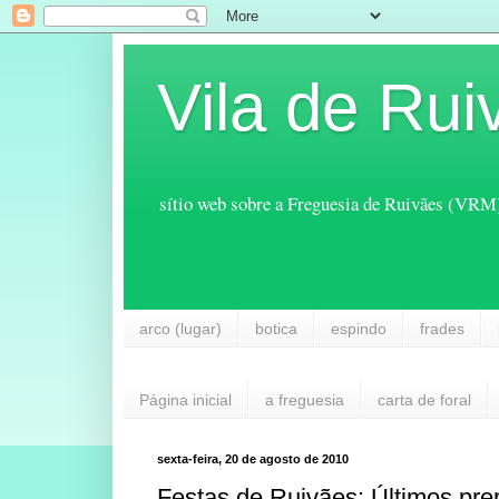
Vila de Rui
sítio web sobre a Freguesia de Ruivães (VRM
arco (lugar)
botica
espindo
frades
Página inicial
a freguesia
carta de foral
sexta-feira, 20 de agosto de 2010
Festas de Ruivães: Últimos pre