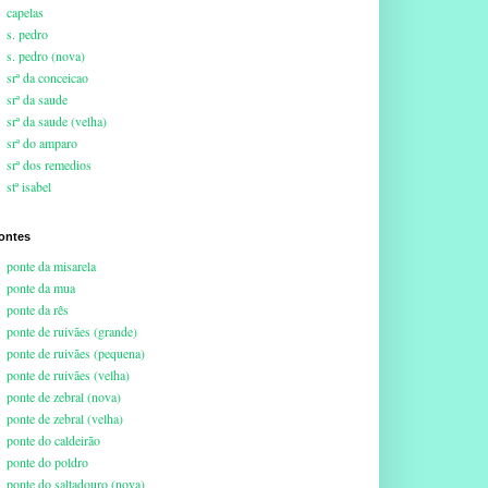
capelas
s. pedro
s. pedro (nova)
srª da conceicao
srª da saude
srª da saude (velha)
srª do amparo
srª dos remedios
stª isabel
ontes
ponte da misarela
ponte da mua
ponte da rês
ponte de ruivães (grande)
ponte de ruivães (pequena)
ponte de ruivães (velha)
ponte de zebral (nova)
ponte de zebral (velha)
ponte do caldeirão
ponte do poldro
ponte do saltadouro (nova)