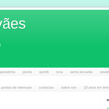
vães
)
paradinha
picota
quintã
roca
santa leocadia
soute
pontos de interesse
contactos
sobre nós
10 anos em linh
P
1