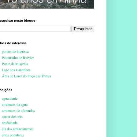
esquisar neste blogue
ítios de interesse
pontos de interesse
Pelourinho de Ruivães
Ponte da Misarela
Lage dos Cantinhos
Área de Lazer do Poço das Traves
radições
aguardente
arremates da agua
arremates de oferendas
cantar dos reis
desfolhada
dia dos atrancamentos
ditos populares