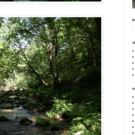
P
s
t