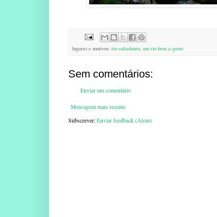
lugares e motivos:
rio saltadouro
,
um rio bem a-gosto
Sem comentários:
Enviar um comentário
Mensagem mais recente
Subscrever:
Enviar feedback (Atom)