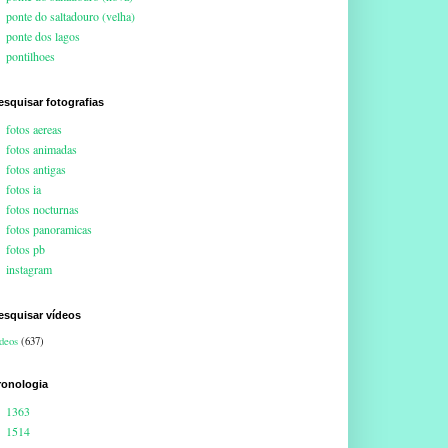
ponte do saltadouro (velha)
ponte dos lagos
pontilhoes
esquisar fotografias
fotos aereas
fotos animadas
fotos antigas
fotos ia
fotos nocturnas
fotos panoramicas
fotos pb
instagram
esquisar vídeos
deos
(637)
ronologia
1363
1514