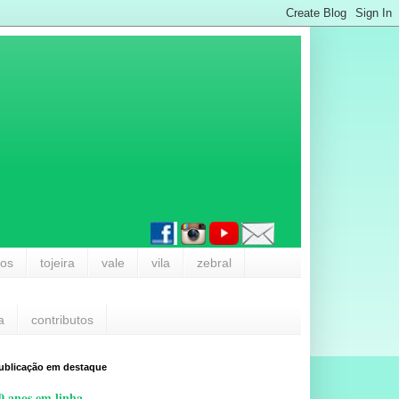
los
tojeira
vale
vila
zebral
a
contributos
ublicação em destaque
0 anos em linha