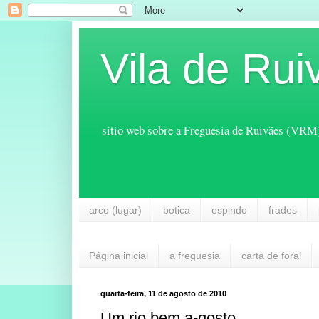
Vila de Rui
sítio web sobre a Freguesia de Ruivães (VRM
arco (lugar)
botica
espindo
frades
Página inicial
a freguesia
carta de foral
quarta-feira, 11 de agosto de 2010
Um rio bem a-gosto