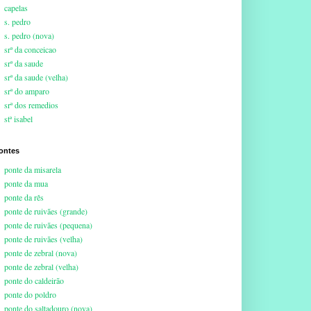
capelas
s. pedro
s. pedro (nova)
srª da conceicao
srª da saude
srª da saude (velha)
srª do amparo
srª dos remedios
stª isabel
ontes
ponte da misarela
ponte da mua
ponte da rês
ponte de ruivães (grande)
ponte de ruivães (pequena)
ponte de ruivães (velha)
ponte de zebral (nova)
ponte de zebral (velha)
ponte do caldeirão
ponte do poldro
ponte do saltadouro (nova)