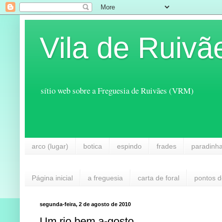
Vila de Ruivã
sítio web sobre a Freguesia de Ruivães (VRM)
arco (lugar)
botica
espindo
frades
paradinh
Página inicial
a freguesia
carta de foral
pontos d
segunda-feira, 2 de agosto de 2010
Um rio bem a-gosto