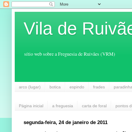
Vila de Ruivã
sítio web sobre a Freguesia de Ruivães (VRM)
arco (lugar)
botica
espindo
frades
paradinh
Página inicial
a freguesia
carta de foral
pontos d
segunda-feira, 24 de janeiro de 2011