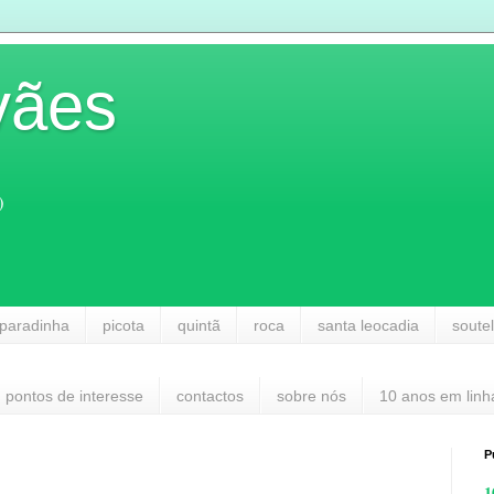
vães
)
paradinha
picota
quintã
roca
santa leocadia
soute
pontos de interesse
contactos
sobre nós
10 anos em linh
P
1