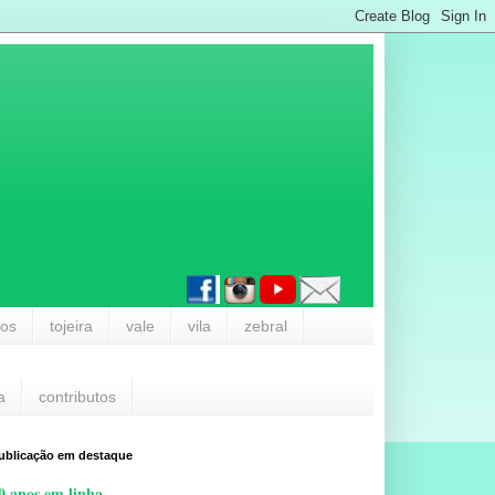
los
tojeira
vale
vila
zebral
a
contributos
ublicação em destaque
0 anos em linha