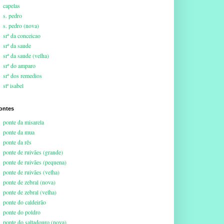
capelas
s. pedro
s. pedro (nova)
srª da conceicao
srª da saude
srª da saude (velha)
srª do amparo
srª dos remedios
stª isabel
ontes
ponte da misarela
ponte da mua
ponte da rês
ponte de ruivães (grande)
ponte de ruivães (pequena)
ponte de ruivães (velha)
ponte de zebral (nova)
ponte de zebral (velha)
ponte do caldeirão
ponte do poldro
ponte do saltadouro (nova)