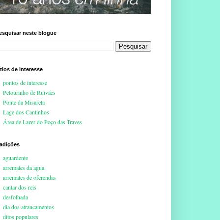
esquisar neste blogue
ítios de interesse
pontos de interesse
Pelourinho de Ruivães
Ponte da Misarela
Lage dos Cantinhos
Área de Lazer do Poço das Traves
radições
aguardente
arremates da agua
arremates de oferendas
cantar dos reis
desfolhada
dia dos atrancamentos
ditos populares