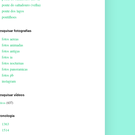
ponte do saltadouro (velha)
ponte dos lagos
pontilhoes
esquisar fotografias
fotos aereas
fotos animadas
fotos antigas
fotos ia
fotos nocturnas
fotos panoramicas
fotos pb
instagram
esquisar vídeos
deos
(637)
ronologia
1363
1514