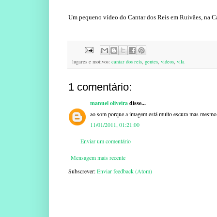
Um pequeno vídeo do Cantar dos Reis em Ruivães, na Cas
lugares e motivos:
cantar dos reis
,
gentes
,
videos
,
vila
1 comentário:
manuel oliveira
disse...
ao som porque a imagem está muito escura mas mesmo as
11/01/2011, 01:21:00
Enviar um comentário
Mensagem mais recente
Subscrever:
Enviar feedback (Atom)