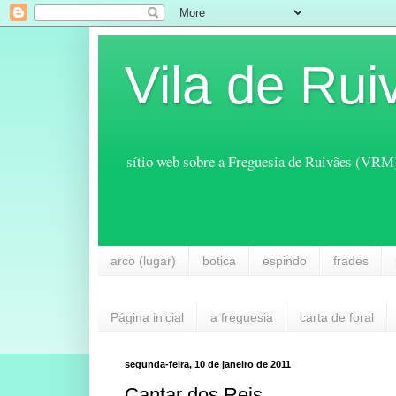
Vila de Rui
sítio web sobre a Freguesia de Ruivães (VRM
arco (lugar)
botica
espindo
frades
Página inicial
a freguesia
carta de foral
segunda-feira, 10 de janeiro de 2011
Cantar dos Reis