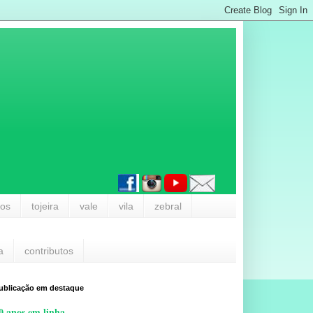
los
tojeira
vale
vila
zebral
a
contributos
ublicação em destaque
0 anos em linha