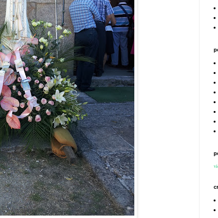
p
p
vi
c