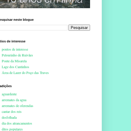
esquisar neste blogue
ítios de interesse
pontos de interesse
Pelourinho de Ruivães
Ponte da Misarela
Lage dos Cantinhos
Área de Lazer do Poço das Traves
radições
aguardente
arremates da agua
arremates de oferendas
cantar dos reis
desfolhada
dia dos atrancamentos
ditos populares