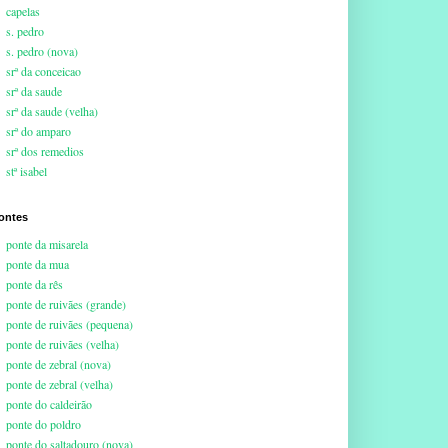
capelas
s. pedro
s. pedro (nova)
srª da conceicao
srª da saude
srª da saude (velha)
srª do amparo
srª dos remedios
stª isabel
ontes
ponte da misarela
ponte da mua
ponte da rês
ponte de ruivães (grande)
ponte de ruivães (pequena)
ponte de ruivães (velha)
ponte de zebral (nova)
ponte de zebral (velha)
ponte do caldeirão
ponte do poldro
ponte do saltadouro (nova)