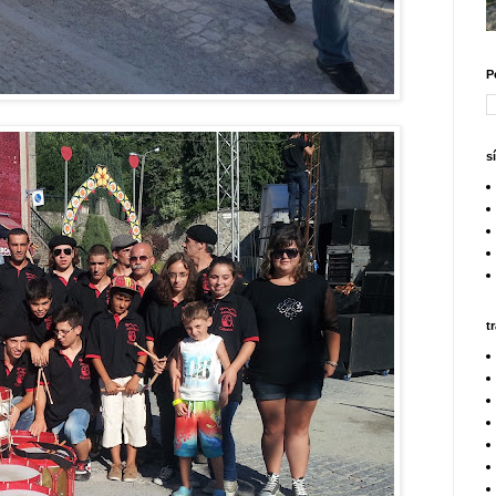
P
s
t