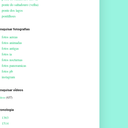
ponte do saltadouro (velha)
ponte dos lagos
pontilhoes
esquisar fotografias
fotos aereas
fotos animadas
fotos antigas
fotos ia
fotos nocturnas
fotos panoramicas
fotos pb
instagram
esquisar vídeos
deos
(637)
ronologia
1363
1514