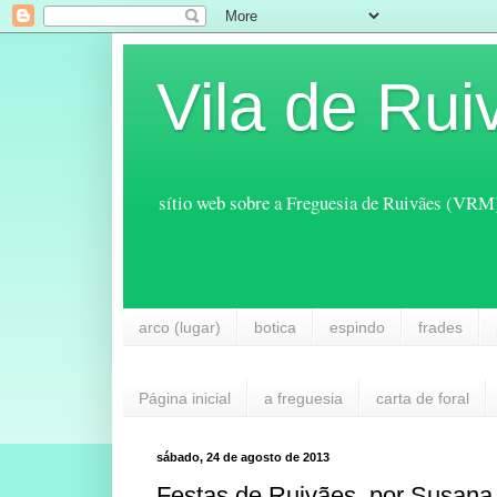
Vila de Rui
sítio web sobre a Freguesia de Ruivães (VRM
arco (lugar)
botica
espindo
frades
Página inicial
a freguesia
carta de foral
sábado, 24 de agosto de 2013
Festas de Ruivães, por Susana