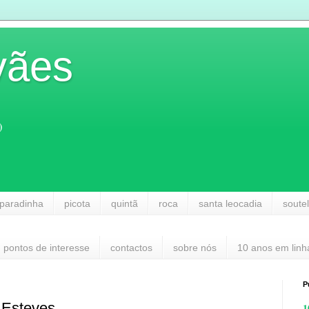
vães
)
paradinha
picota
quintã
roca
santa leocadia
soute
pontos de interesse
contactos
sobre nós
10 anos em linh
P
 Esteves
1