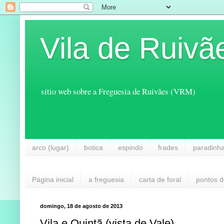
Vila de Ruivã
sítio web sobre a Freguesia de Ruivães (VRM)
arco (lugar)
botica
espindo
frades
paradinh
Página inicial
a freguesia
carta de foral
pontos d
domingo, 18 de agosto de 2013
Vila e Quintã (vista de Vale)