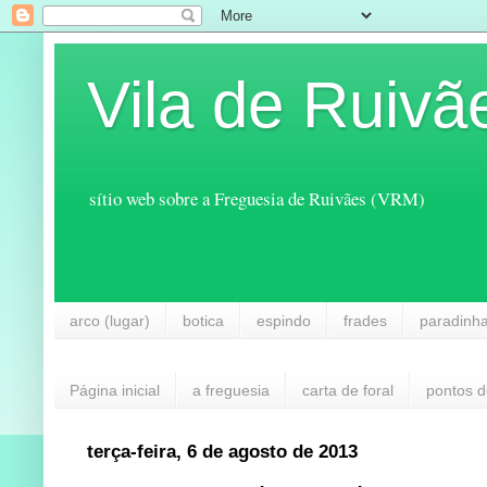
Vila de Ruivã
sítio web sobre a Freguesia de Ruivães (VRM)
arco (lugar)
botica
espindo
frades
paradinh
Página inicial
a freguesia
carta de foral
pontos d
terça-feira, 6 de agosto de 2013